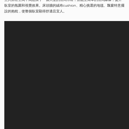
臥室的氛圍和視覺效果。床頭牆的絨布cushion、精心挑選的地毯、飄窗特意擺
設的抱枕，使整個臥室顯得舒適且宜人。