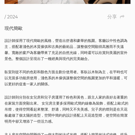
分享
/ 2024
現代簡歐
設計師採用了現代簡歐的風格，營造出舒適和豪華的氛圍。客廳以中性色調為
主，搭配著淺色的木質傢俱和古典的藝術品，讓整個空間顯得高雅而不失溫
馨。寬敞的窗戶為客廳帶來了充足的自然光線，同時還可以欣賞到美麗的室外
景色。整個設計呈現出了一種經典與現代的完美融合。
臥室則從不同的色彩和顏色方面去劃分使用者。客臥以木制為主，在平時也可
以充當多功能房使用，淺色系的木傢俱讓整個空間的氛圍更加的平和溫暖，可
以更好的促進一家人的關係。
設計師則分別在女兒房和兒子房運用了粉色和黃色，跟主人家的喜好去著重的
在家裝方面突顯出來。 女兒房主要多採用歐式簡約線條為裝飾，搭配上歐式的
吊燈，使得空間看起來整潔、舒適，同時又不失美感。兒子房的燈則是在天花
板處做了個太陽的造型，空間中簡約的設計搭配上天花造型燈，使空間在簡潔
明亮中卻又增添了一些活力感。
主人房在空間中間懸掛了一個大型的法式吊燈，搭配上簡單的法式線條，提升